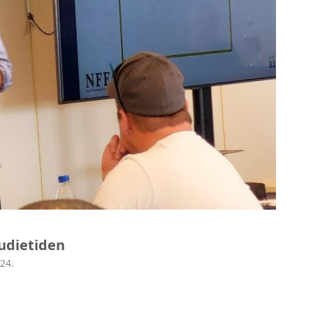
udietiden
24.